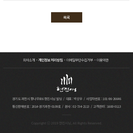
목록
회사소개
개인정보 처리방침
이메일무단수집거부
이용약관
경기도 과천시 향나무로6 현진시닝 빌딩
대표 : 박상우
사업자번호 : 101-86-26646
통신판매번호 : 2014-경기과천-0109호
본사 : 02-734-2113
고객센터 : 1600-0113
Copyright ⓒ 2019 현진시닝, All Rights Reserved.