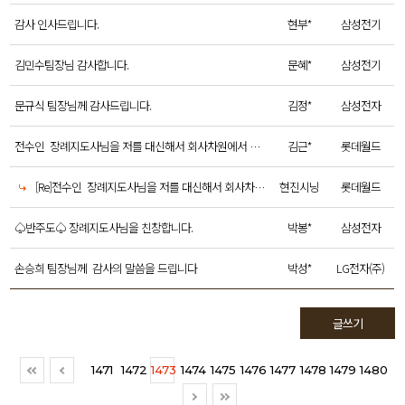
감사 인사드립니다.
현부*
삼성전기
김민수팀장님 감사합니다.
문혜*
삼성전기
문규식 팀장님께 감사드립니다.
김정*
삼성전자
전수인 장례지도사님을 저를 대신해서 회사차원에서 칭찬해 주십시오
김근*
롯데월드
[Re]전수인 장례지도사님을 저를 대신해서 회사차원에서 칭찬해 주십시오
현진시닝
롯데월드
♤반주도♤ 장례지도사님을 친창합니다.
박봉*
삼성전자
손승희 팀장님께 감사의 말씀을 드립니다
박성*
LG전자(주)
글쓰기
1471
1472
1473
1474
1475
1476
1477
1478
1479
1480