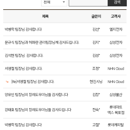
검색
제목
글쓴이
고객사
박병학 팀장님 감사합니다
김선*
엘지전자
문규식 팀장님과 허화란 관리팀장님께 감사드립니다.
김지*
삼성전자
김석현 팀장님 감사합니다.
김성*
삼성전자
서영철 팀장님 감사합니다.
조정*
NHN Cloud
[Re]서영철 팀장님 감사합니다.
현진시닝
NHN Cloud
양유빈 팀장님외 장례도우미님들 감사합니다
김창*
삼성물산
롯데마트
강태호 팀장님외 장례도우미님들 감사드립니다
전숙*
맥스 목포점
박병학 팀장님 감사합니다
고철*
롯데캐피탈