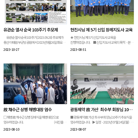
콘텐츠를 디지털 추모 캔버스를 이용하여 상영, 빈소
만들기 위해 노력하시는 경찰관 여러분께 존경과
홍기현 경기남부경찰청장, 조선호 경기도
입구, 제단 옆, 접객실 내부 등에 배치하여 유가족 및
경의를 표합니다. 故 박찬준 경위님의 순고하고
소방재난본부장 외 많은 동료 경찰관들이 참석한
조문객에 노출- 빈소 내외부 이동 동선에 배치하여
고귀한 희생과 경찰관 한분 한분이 우리 국민의
가운데 진행되었다. 故 박찬준 경위의 책임감 있는
유가족과 조문객이 오가며 자연스럽게 고인과 함께한
안전하고 행복한 일상을 지켜주심에 현진시닝인들
모습과 희생정신을 본받아 더 나은 세상이 될 수 있도록
추억들을 나눌 수 있는 추모 공간 조성 - 추모 영상
모두에게 큰 감동과 영감을 주고 있습니다.
하겠다는 경찰의 마음도 홍기현 청장의 조사를 통해 알
중간에 기업 CI 및 BI와 함께 추모 메시지가 노출되어
현진시닝은 표창장에 의미를 늘 되새기며 각자의
수 있었다. 故 박찬준 경위는 사랑하는 아내와 아직
유관순 열사 순국 103주기 추모제
현진시닝 제 5기 신입 장례지도사 교육
소속 임직원 및 유가족의 소속감, 애사심 고취 - 장례
자리에서 최선을 다하겠습니다. 다시 한번 경찰관
태어나지도 못한 아이에게 마지막 인사도 못한채
이후 고인의 삶의 기록이 담긴 콘텐츠를 공유하며
여러분의 노고와 헌신에 감사드리며, 앞으로도 국민의
영면하여 안타까움을 더욱 주변에 전했다. 영결식을
유관순 열사 순국 103주기(2023.09.28) 추모제가
◈ 현진시닝 제 5기 신입 지도사 교육을
서로의 기억을 공유하고 이를 통해 건강한 사별애도의
안전과 행복한 일상을 지켜주시기를 부탁드립니다.
마치고, 화장 후 국립서울현충원에 안장 되었다.
용산 이태원 부군당공원에서 2023년9월26일 화요일
진행하였습니다. ■ 신입 지도사 교육의 목적 - 본사
경험 제공 (사진: 왼쪽 - 기업명과 추모 메시지 노출을
진심으로 감사합니다.
현진시닝은 국가와 사회를 위해 희생한 모든 영현에
진행 되었다. 이번 추모제는 추석 연휴와 겹치면서
집합 교육을 통하여 현진시닝에 대한 자부심과 각 부서
2023-10-27
2023-08-31
통한 디지털 근조기 효과 / 오른쪽 - 고인과의 추억을
대해 진심으로 감사와 애도를 전합니다. 현진시닝의
순국일인 28일이 아닌 26일에 앞당겨 진행 되었다.
담당자와의 소통 및 업무 이해도를 높이고자 함 -
함께 나누는 진정한 의미의 추모 실형 / 현진시닝 보유
미션은 "하나된 마음으로 고객의 힘든 순간을
2015년9월28일 이태원 부군당공원에 유관순 열사의
현진시닝 장례지도사 매뉴얼의 숙지 및 실행 여부를
사진) ?
함께하는 따듯한 동반자"입니다. 이는 국가와 사회를
추모비가 건립되고, 그 제막식과 순국 95주기
확인하고자 함 - 현장 의전 업무 수행에 대한 애로
위해 고귀하게 희생하신 분들과 그 유가족들의 힘든
추모제를 시작으로 올해 2023년9월26일 103주기
사항과 개선 사항에 대해 토론하고자 함 ■ 신입
순간을 따듯한 동반자로 함께하고자 하는
추모제도 현진시닝과 함께 하고 있다. 현진시닝은
지도사 교육 대상자 선정 기준 - 입사 및 등록 일로부터
현진시닝만의 다짐입니다. 언제나 함께
사회와 국가에 헌신한 분들에 대해 진심으로 감사를
6개월 이상 (2023년 7월 31일 기준) - 제 4기 교육
하겠습니다. 경기남부경찰청에서 현진시닝의
전하며, 이분들을 모시고 기리는 일들이 어렵더라도
미참석자 (2022년 11월 23일 신입 지도사 교육
총괄실장과 담당팀장에게 표창장을
먼저 앞장서고자 한다. [유관순 열사 순국 103주기
미참석자) ■ 교육 일시 1) 1차수: 2023년 8월 23일
수여하셨습니다. 현진시닝을 대표하여 진심으로
추모제] (일정) 2023월9월26일 15시~ (약40분 진행)
(수) 09시~17시 2) 2차수: 2023년 8월 30일(수) 09시
감사드립니다. 이번 부천원미경찰서의 故 박찬준
(식순)-국민의례-순국선열 및 호국영령에 대한 묵념-
~17시 ? ■ 교육 장소 - 현진시닝 본사 3층 (Why
경위님의 장례식과 영결식을 진행하면서
내빈 소개 (박희영 용산구청장, 유관순 열사 유족,
Not) ■ 신입지도사 교육 참석인원 1) 1차수: 15명 2)
경찰관들께서 나라와 국민을 위해 얼마나 헌신하고
기념사업회 등 주요인사들과 인근 주민등 100여 명이
2차수: 8명
故 채수근 상병 해병대장 엄수
광동제약 故 가산 최수부 회장님 10주기 추모식 엄수
있는지를 겪고 느낄 수 있었습니다. 경찰관의
현장에 함께 하였다)-추념사-추모사-헌화 및 분향-
노고와 헌신에 한 사람의 국민으로서 안전한 사회를
추모공원 (숙명여대 학생들 참석)
□ 해병 故 채수근 상병 장례식을 해병대장으로
■ 광동제약 故 가산 최수부 회장님 10주기 추모식을
만들기 위해 노력하시는 경찰관 여러분께 존경과
엄수하였습니다. (사진출처
엄수하였습니다. ▶ 일정 - 2023년 07월 24일(월)
경의를 표합니다. 감사합니다.
=연합뉴스TV) ▶ 해병대장 ▶ 일정:
▶ 장소 - 광동제약 본사 추모식장 및 서울 포함 지역
2023-08-10
2023-08-07
2023.07.20~2023.07.22 ▶ 빈소: 해병대 1사단
4곳 추모분향소 설치 ▶ 내용 -
김대식관 (2023.07.20) ▶ 영결식: 해병대 1사단
2023년은 故 가산 최수부 회장님 10주기와 광동제약