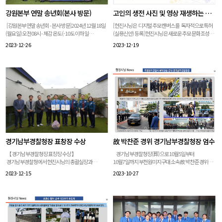
강원본부 연말 송년회(본사 방문)
고인의 생전 사진 및 영상 재생하는 이동식 디지털 추모 캔버스 특허(실용신안) 등록
[강원본부 연말 송년회 - 본사 방문]2024년 12월 18일
[현진시닝은 디지털 추모 캔버스를 독자적으로 특허
(월요일) 오전08시 - 체감 온도 (-10도 이하 일
(실용신안) 등록 ]현진시닝은 새로운 추모 문화조성을
듯) 칼바람에 살이 에는 추위와 뼛 속에 스미는 한기를
위해 '스탠드가 결합된 근조용 디지털 표시장치(이하
2023-12-26
2023-12-19
뚫고 강원본부 본부장 외 26명은 현진시닝 본사에 오전
디지털 추모 캔버스)'를 개발, 해당 특허가 지난 8월
09시40분에 도착하였습니다. 좀 멋있고 센스 넘치는
최종 등록 되었습니다. '디지털 추모 캔버스'는
센 언니들 장례관리사님들과 카리스마 넘치는
장례식장에 배치되는 근조기 또는 근조 화환을
강원본부 지명근 본부장님, 잘생기고 멋있는 이규호
대체하여 사용할 수 있도록 스텐드가 결합된
팀장, 이쁜 박지영팀장, 착한 설혜진팀장께서
근조용 디지털 표시 장치입니다. 표시 장치에는 근조
현진시닝 본사에 방문 하였습니다. 강의실에서는
문구, 기업 또는 회사명 등의 다양한 정보를 디지털
박승호 운영부문장님의 인사 말씀과 의전관리실
형식으로 표현이 가능합니다. 특히 디스플레이 장치
강철실장의 현진시닝 소개 및 Q&A로 약40분 정도
전면 하단에 근조용 꽃 이미지와 함께 근조 문구가 함께
소요. 그냥 오셔도 되었는데 '강원도 정'이 대단하다는
인쇄되어 디자인 적으로도 눈길을 사로 잡으며,
것을 알 수 있었습니다. 관리사 팀장님께서 새벽부터
장례식장 입구, 빈소, 영결식장 등 전원 연결이
만들었다며 가져오신 도토리묵은 현진시닝의 전
가능하다면 어디서든 불편함 없이 설치 및 사용이
직원이 점심식사에 함께 했습니다. 따뜻한 마음과
가능하다는 장점으로 있습니다. 현진시닝 박상우
경기남부경찰청장 표창장 수상
故 박찬준 경위 경기남부경찰청장 엄수
배려에 감동 할 수 밖에 없었습니다.강원본부
대표는 "그 동안 장례 용품으로만 보여지던 형식만
관리사님들의 단합 되고 진지하게 현진시닝의 소개를
남은 획일적인 장례 서비스보다는 디지털 추모
【 경기남부경찰청장 표창장 수상 】
경기남부경찰청장(葬)으로 10월5일부터
듣는 모습은 강원본부의 찬란한 미래를 보는 것
캔버스와 같이 고인의 이야기를 담고 서로 나눌 수 있는
경기남부경찰청에서 현진시닝의 총괄실장과
10월7일까지 부천원미지구대 소속 故 박찬준 경위의
같았습니다. 강원본부 지명근 본부장님과 모든
진정한 추모의 장례가 될 수 있도록 새로운 장례 문화,
담당팀장에게 표창장을 수여하셨습니다.
장례와 영결식이 엄수 되었다. 화재 현장을 조사하다
2023-12-15
2023-10-27
팀장님, 관리사님 새해 복 많이 받으시고, 늘 언제나
추모 용품을 개발하는데 현진시닝이 앞장 서 나갈
현진시닝을 대표하여 진심으로 감사드립니다. 이번
추락하여 숨진 故 박찬준 경위는 경기남부경찰청장
건강하십시오. 현진시닝은 언제나 여러분을
계획이다."라고 밝혔습니다. (사진: 왼쪽부터 NEWSIS
부천원미경찰서의 故 박찬준 경위님의 장례식과
(葬)으로 부천 가톨릭성모병원 장례식장에
환영합니다.
제공, 현진시닝 보유 사진) [디지털 추모
영결식을 진행(10월5일~10월7일)하면서
10월5일부터 10월7일까지 빈소를 차리고
캔버스란?]- 가족과 지인, 회사 직원들이 촬영한
경찰관들께서 나라와 국민을 위해 얼마나 헌신하고
한덕수국무총리를 비롯한 주요인사들과 많은 동료
고인의 생전 모습과 육성이 담긴 영상 또는 사진을
있는지를 겪고 느낄 수 있었습니다. 경찰관의
경찰관들의 조문을 받았다. 10월7일 오전10시
편집하여 고인의 추모 콘텐츠(영상)를 제작- 추모
노고와 헌신에 한 사람의 국민으로서 안전한 사회를
부천원미경찰서 서정에서 열린 영결식은 유가족과