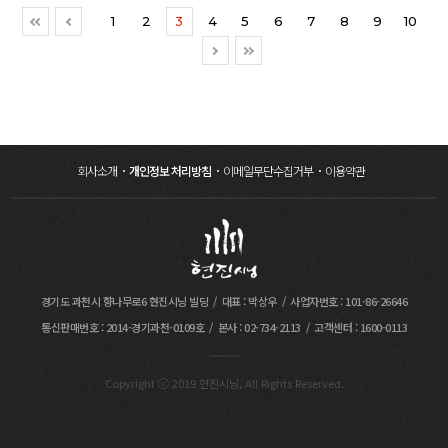
도솔관(2023.07.22 09:00) ▶ 안장: 임실 호국원
창립 60주년으로 더 의미 있고, 뜻 깊은 추모식을
1
2
3
4
5
6
7
8
9
10
(2023.07.22) (사진출처=
만들기 위해 현진시닝과 진행 - 故 가산 최수부
연합뉴스TV) (故 채수근 상병 영결식에서
회장님의 생전 뜻을 좇아 검소하고 소박하지만 품위
해병대원이 눈물을 흘리고 있다. 사진출처=연합뉴스)
있는 추모식을 만듦- 광동제약 임직원 누구나 故
(사진출처=연합뉴스)
가산 최수부 회장님을 추모할 수 있도록 열린 공간
(김관영 전북지사, 고 채수근 상병 빈소 찾아
연출
애도 : 사진출처 = YTN 24)
회사소개
개인정보 처리방침
이메일무단수집거부
이용약관
경기도 과천시 향나무로6 현진시닝 빌딩
대표 : 박상우
사업자번호 : 101-86-26646
통신판매번호 : 2014-경기과천-0109호
본사 : 02-734-2113
고객센터 : 1600-0113
Copyright ⓒ 2019 현진시닝, All Rights Reserved.