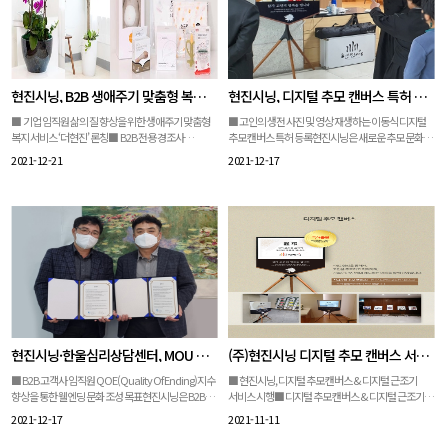
이형석 소방경(51)과 박수동 소방장(32), 조우찬
고인의 마지막 길을 배웅했다. 해경은 그동안 이
소방교(26)와의 추억을 회상하던 채 소방교는 슬픔을
경장의 공적을 고려해 순경에서 경장으로 1계급
감추지 못해 몇 번이나 말을 멈췄다. 채 소방교는
특진시키고, 해양경찰 1등급 공로장도 추서했다. 이
“혹시나 남아있을 단 한 명의 생명이라도 놓칠까
경장은 지난 9월 10일 인천시 옹진군 소청도 인근
메케한 연기 속으로 묵묵히 들어가던 그들의 모습이
해상에서 서해5도 특별경비단 소속으로 근무하던 중
마지막이 될 줄은 꿈에도 몰랐다”며 “그들이 우리
500톤급 해경 경비함정에서 사라졌다. 그는 함정 내
현진시닝, B2B 생애주기 맞춤형 복지 서비스 본격화
현진시닝, 디지털 추모 캔버스 특허 등록
모두의 가슴속에 잘 간직되고 기억되기를
지하 기관실에서 당직 근무를 하다가 동료에게
바래본다”고 했다. 영결식장 곳곳에서는 울음소리가
“화장실에 다녀오겠다”고 말한 뒤 실종됐다.함정
■ 기업 임직원 삶의 질 향상을 위한 생애주기 맞춤형
■ 고인의 생전 사진 및 영상 재생하는 이동식 디지털
그치지 않았다…순직 소방관 영결식은 유족과 소방
내부에 설치된 폐쇄회로(CC)TV에는 이 경장이 함정
복지 서비스 ‘더현진’ 론칭■ B2B 전용 경조사
추모 캔버스 특허 등록현진시닝은 새로운 추모 문화
동료 등 200여 명이 참석해 경기도청장으로
뒤쪽으로 걸어가는 모습이 담겼으나 이후 그는 CCTV
서비스의 새로운 패러다임 제시현진시닝에서 기업
조성을 위해 ‘스탠드가 결합된 근조용 디지털 표시장치
2021-12-21
2021-12-17
진행됐다. 송탄소방서 소속인 세 소방관은 경기
사각지대에서 사라졌다. 이 경장은 올해 7월 서해5도
임직원 대상 생애주기 맞춤형 복지 서비스 ‘더현진
(이하 디지털 추모 캔버스)’를 개발, 해당 특허가 최종
평택시 청북읍 냉동창고 신축 공사장 화재에서 인명
특별경비단에 배치됐으며 518함에서 기관실 운영
(THE HYUNJIN)’을 론칭한다고 20일 밝혔다.지난
등록 결정됐다고 16일 밝혔다.이번 현진시닝이 개발한
수색을 위해 투입됐다가 끝내 돌아오지 못했다.행사에
업무를 담당했다.해경은 이 경장이 실종될 당시 복장
26년간 경조사 서비스를 운영한 노하우를 바탕으로,
‘디지털 추모 캔버스’는 장례식장에서 이용되는
앞서 순직 소방관의 영정을 든 소방과 유족 70여 명이
등 여러 정황상 실족 사고를 당했을 가능성에 무게를
‘플라워&기프트(이하 F&G)’ 상품과
근조기 또는 근조화환을 대체하여 사용될 수 있는
영결식장에 들어서자 동료 소방관들은 모두 자리에서
두고 해상 수색을 했으나 아직 시신을 시신을 찾지
‘임신출산축하용품세트’ 상품을 새롭게 구성하여 B2B
스탠드가 결합된 근조용 디지털 표시장치로써, 근조
일어나 예우했다.장의위원장인 오병권 경기도지사
못했다.해경 관계자는 “유가족과 협의해 영결식을
고객사 임직원의 생애주기별 맞춤 복지 서비스를
문구, 기업 또는 회사명 등의 다양한 정보를 디지털
권한대행은 영결사에서 “또다시 발생한 소방관들의
엄수했다”며 “집중 수색 작업은 중단했지만 사고 지점
본격화한다고 전했다.현진시닝의 경조사 서비스
형식으로 표시 가능한 것이 특징이다. 특히
희생 앞에 마음이 무너진다”며“가족분들께서 매우
인근 해상에서 경비 업무를 병행하면서 계속 시신
브랜드인 ‘더현진’은 B2B 고객사 임직원의 결혼, 임신,
디스플레이 장치 전면 하단에 근조 문구 또는 근조용 꽃
힘드시겠지만, 여러분들을 마음 깊이 응원하는
수색을 할 방침”이라고 전했다.※ 기사본문 바로가기 :
출산, 생일, 기념일 등 생애주기별 경조사를 지원하는
이미지의 표시가 가능한 팻말이 부착되는 것이
1300만 도민이 있다. 기운 내주시길 바란다”고 말했다.
https://n.news.naver.com/article/011/000399568
맞춤형 복지 서비스로 고객사는 ‘더현진’을 통해
특징이며, 장례식장의 빈소 또는 영결식장 등에서 이용
유족과 동료들은 환하게 웃고 있는 영정 앞에 차례로
0
직원들의 애사심과 소속감을 높일 수 있다.현진시닝은
가능한 이동식 형태로 제작되어 편의성을 높였다. ?
국화꽃을 놓았다. 영정 앞에 선 유족들은 무릎을 꿇고
고객사 담당자 및 임직원이 쉽고 간편하게 경조사
현진시닝 박상우 대표는 “그 동안 획일적인 장례
현진시닝·한울심리상담센터, MOU 체결
(주)현진시닝 디지털 추모 캔버스 서비스 시행 (*특허출원)
한참 통곡했고, 애써 눈물을 삼키던 동료들은
상품을 신청하고, 주문 결과를 확인할 수 있는
용품으로 형식만 남은 장례에서 이제는 고인의
“미안하다”, “고생 많았다”라고 울음을 터뜨렸다.
고객사별 전용 시스템도 연내에 개발을 완료할
이야기가 있는 진정한 추모의 장례가 될 수 있도록
■ B2B 고객사 임직원 QOE(Quality Of Ending)지수
■ 현진시닝, 디지털 추모 캔버스 & 디지털 근조기
문재인 대통령은 이날 영결식에 직접 참석해 순직
예정이라 밝혔다.한편, 본 서비스의 총괄 책임을 맡고
새로운 장례·추모 용품을 개발하는데 현진시닝이
향상을 통한 웰엔딩 문화 조성 목표현진시닝은 B2B
서비스 시행■ 디지털 추모 캔버스 & 디지털 근조기
소방관들의 넋을 기리고 유족들을 위로했다. 영결식
있는 김승남 부문장은 “기업 복지에 꼭 필요한
앞장서 나갈 계획이다”라고 밝혔다. 한편, 현진시닝은
장례 복지 서비스를 이용하는 고객사 임직원을
특허출원, 현진시닝만의 고유 서비스■ 사진, 영상을
2021-12-17
2021-11-11
진행 도중 눈을 질끈 감거나 눈물을 훔치는 모습도
항목만을 엄선하여 전문화시킨 생애주기 맞춤형
국내 1,200 여개의 고객사 300만명의 임직원을
대상으로 전문적인 심리 상담 서비스를 제공하기 위해
통해서 고인을 추모하고 기억하는 디지털 추모 콘텐츠
보였다.영결식이 끝나고 운구 행렬이 천천히
서비스가 현진시닝 고객사 임직원의 삶의 질 향상에
대상으로 B2B 장례복지서비스를 제공하고 있으며,
금일 한울심리상담센터와 업무협약을 체결했다고