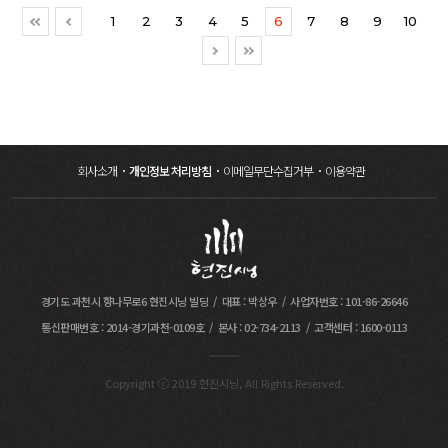
영결식장을 빠져나가자 동료 소방관들은 거수경례로
도움이 될 수 있도록 최선을 다할 것”이라고 전했다.※
정부 및 지자체의 국가장, 사회장, 영결식, 추도식, 합동
밝혔다.회사 측에 따르면 현진시닝은 유가족 마음 치유
1
2
3
4
5
6
7
8
9
10
순직 소방관들의 마지막 가는 길을 배웅했다.
기사본문 바로가기
분향소를 맡는 등 공공 영역에서도 장례 전문 서비스를
센터인 ‘그레이프 치유센터’를 운영하는 과정에서
고인들의 유해는 이날 국립대전현충원에 안장됐다.※
: http://www.idsn.co.kr/news/articleView.html?
제공해 나가고 있다. ※ 기사본문 바로가기
전문적인 심리 상담 서비스가 필요함을 인지했다. 이에
기사 본문 바로가기 : “뜨겁지 않은 세상에서 편히
idxno=60621
: http://www.job-
심리 상담 기관인 ‘한울심리상담센터’와 업무협약을
쉬길”…눈물 속 순직 소방관 영결식 거행
post.co.kr/news/articleView.html?idxno=43995
통해 약 300만여명의 고객사 임직원을 위한 그리프
(donga.com)※ 사진출처 : 1) “뜨겁지 않은 세상에서
케어 서비스 라인을 구축했다. 현진시닝 ‘그레이프
편히 쉬길”…눈물 속 순직 소방관 영결식 거행
치유센터’는 유가족을 위해 △사별슬픔 자가진단 및
(donga.com) 2) 청와대 공식 인스타그램
마음점검 문자 서비스 △유족 치유 상담 △상실치유
게시물 중
자조모임 △웰다잉 워크숍 프로그램 등을 제공
( https://www.instagram.com/p/CYdYbszF2io/?
중이다.현진시닝 박상우 대표는 "앞으로
utm_medium=copy_link )?
회사소개
개인정보 처리방침
이메일무단수집거부
이용약관
한울심리상담센터와 함께 유가족 사별 슬픔을
케어하는 심리 안전망을 구축해 나갈 계획이다"고
전했다.※ 기사본문 바로가기
: http://www.asiaa.co.kr/news/articleView.html?
idxno=71866?
경기도 과천시 향나무로6 현진시닝 빌딩
대표 : 박상우
사업자번호 : 101-86-26646
통신판매번호 : 2014-경기과천-0109호
본사 : 02-734-2113
고객센터 : 1600-0113
Copyright ⓒ 2019 현진시닝, All Rights Reserved.