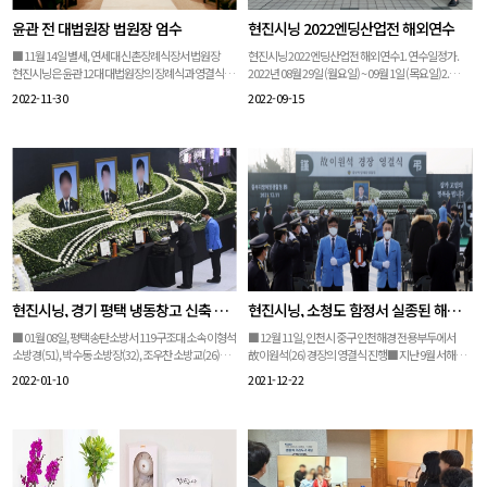
윤관 전 대법원장 법원장 엄수
현진시닝 2022엔딩산업전 해외연수
■ 11월 14일 별세, 연세대 신촌장례식장서 법원장
현진시닝 2022엔딩산업전 해외연수1. 연수일정가.
현진시닝은 윤관 12대 대법원장의 장례식과 영결식을
2022년 08월 29일 (월요일) ~ 09월 1일 (목요일)2.
엄수했습니다.대법원은 윤관 전 대법원장의 장례를
연수대상가. 본사 인원 및 장례지도사 전문화 교육
2022-11-30
2022-09-15
법원장으로 치르기로 결정, 현진시닝은 법원장 격에
우수이수자 총 6명3. 연수내용가. 도쿄장례 시찰나.
맞게 만반의 준비를 갖추고 차질없이 진행했습니다.
요코하마 시영 묘원 방문다. 일본 해양산골 시스템
현진시닝은 기관장, 단체장 등 의전에도 많은
체험라. 2022엔딩산업전 참가
수행실적을 바탕으로 이번 윤관 전 대법원장 법원장도
격식에 맞는 의전을 수행했습니다. ※ 관련 기사 본문
바로가기▷ 영결식장 들어서는 윤관 전 대법원장 영정
(뉴스핌)
https://www.newspim.com/news/view/202211
16000072
현진시닝, 경기 평택 냉동창고 신축 공사장 화재 순직 소방관 영결식 진행
현진시닝, 소청도 함정서 실종된 해양경찰관 3개월 만에 영결식
■ 01월 08일, 평택송탄소방서 119구조대 소속 이형석
■ 12월 11일, 인천시 중구 인천해경 전용부두에서
소방경(51), 박수동 소방장(32), 조우찬 소방교(26)의
故이원석(26) 경장의 영결식 진행■ 지난 9월 서해
영결식 진행■ 지난 06일, 평택 팸스물류센터
북단 인천 소청도 해상에서 경비함정 근무 중 실종된
2022-01-10
2021-12-22
냉동창고 신축공사 화재 진압 중 내부고립으로 인한
20대 해양경찰관의 영결식지난 9월 서해 북단 인천
순직“팀장님, 수동아, 우찬아! 이제 모든 걸 내려놓고
소청도 해상에서 경비함정 근무 중 실종된 20대
뜨겁지 않은 세상에서 편히 쉬시라…”8일 오전 경기
해양경찰관의 영결식이 사고 발생 3개월 만에
평택시 이충문화체육센터 합동
엄수됐다. 이날 영결식은 김병로 중부해경청장이
영결식장. 평택송탄소방서 119구조대 소속 채준영
장례위원장을 맡아 중부해경청장 장(葬)으로
소방교(34)가 떨리는 목소리로 고별사를 읽었다.고
치러졌으며 유가족과 동료 경찰관 등 90여 명이 참석해