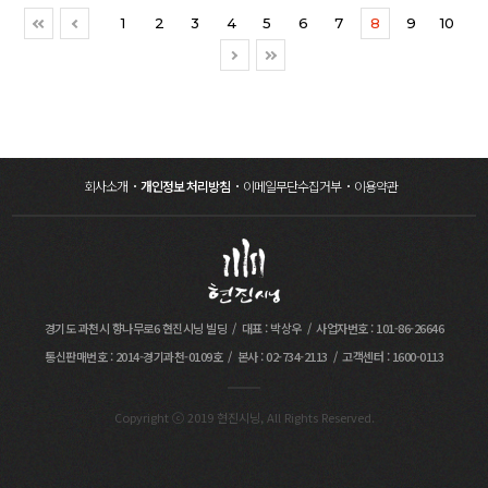
재활용이 가능한 제품으로 자연환경보존에
1
2
3
4
5
6
7
8
9
10
이바지하는 친환경 제품입니다. 피해를 입으신
이재민분들의 빠른 복구를 기원하겠습니다.
회사소개
개인정보 처리방침
이메일무단수집거부
이용약관
경기도 과천시 향나무로6 현진시닝 빌딩
대표 : 박상우
사업자번호 : 101-86-26646
통신판매번호 : 2014-경기과천-0109호
본사 : 02-734-2113
고객센터 : 1600-0113
Copyright ⓒ 2019 현진시닝, All Rights Reserved.