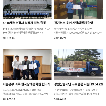
4 · 16세월호참사 희생자 정부 합동 영결·추도식
경기본부 용인 사랑의병원 협약
▶◀4 · 16세월호참사 희생자 정부 합동 영결 · 추도식
☆경기본부 업무제휴 협약식☆ 식장 : 용인
▶◀ 현진시닝 단체 묵례를 진행하였습니다.
사랑의병원 일시 : 2019.05.20 협약 : 1. 시설: 50% DC
다시한번 삼가 고인의 명복을 빕니다.
(사전상담시) 2. 이송: 관내무료
2019-06-05
2019-05-21
서울본부 여주 한국장례문화원 협약식
강원산불재난 구호물품 지원(19.04.22)
☆서울본부 업무제휴 협약식☆ 식장 : 여주
☆강원산불재난 구호물품 지원☆ - 지역 : 강원도
한국장례문화원 일시 : 2019.04.20 협약 : 초도관 제공
산불피해 지역 - 일자 : 04월 22일(월) ▶ 지난 4월 4일
장례식장사용료 할인
발생한 강원도 산불 피해지역에 이재민분들과
2019-05-16
2019-04-22
봉사자분들을 위해 과천시와 협업하여 구호물품 및
친환경 종이컵을 지원하였습니다. 친환경종이컵은