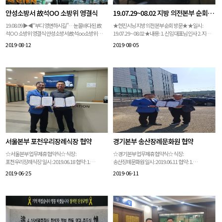
안성소방서 故석OO 소방위 영결식
19.07.29~08.02 지방 의전본부 순회 방문
19.08.09 ▶◀“부디 영면하시길”…눈물바다 된 故
★현진시닝 지방 의전본부 순회 방문★ ★일시 :
석OO 소방위 영결식 안성소방서 故석oo소방위
19.07.29 ~ 08.02 ★내용 : 1. 신임 대표님 인사 2. 지방
영결식을 08월09일 오전 경기도 안성시
의전본부의 애로사항 3. 각 의전본부 화장장 및
2019-08-12
2019-08-05
생활체육관에서 진행했습니다. 삼가 고인의 명복을
장례식장 방문
빕니다.
서울본부 포천우리장례식장 협약
경기본부 송산장례문화원 협약
☆서울본부 업무제휴 협약식☆ 식장 :
☆경기본부 업무제휴 협약식☆ 식장 :
포천우리장례식장 일시 : 2019.06.18 협약 : 1.
송산장례문화원 일시 : 2019.06.11 협약 : 1.
빈소사용료30% 2. 엠블런스무료
시설비10%DC
2019-06-25
2019-06-11