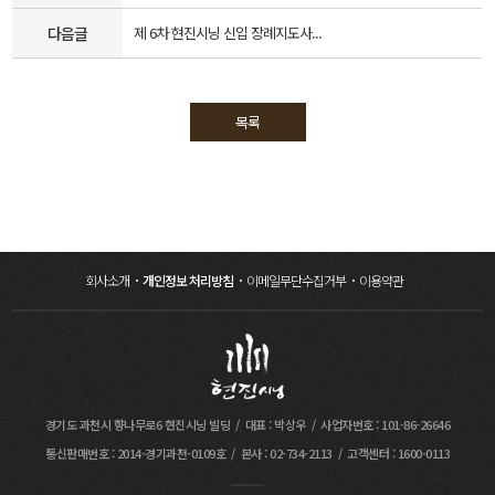
다음글
제 6차 현진시닝 신입 장례지도사...
목록
회사소개
개인정보 처리방침
이메일무단수집거부
이용약관
경기도 과천시 향나무로6 현진시닝 빌딩
대표 : 박상우
사업자번호 : 101-86-26646
통신판매번호 : 2014-경기과천-0109호
본사 : 02-734-2113
고객센터 : 1600-0113