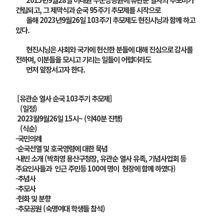
건립되고, 그 제막식과 순국 95주기 추모제를 시작으로
올해 2023년9월26일 103주기 추모제도 현진시닝과 함께 하고
있다.
현진시닝은 사회와 국가에 헌신한 분들에 대해 진심으로 감사를
전하며, 이분들을 모시고 기리는 일들이 어렵더라도
먼저 앞장서고자 한다.
[유관순 열사 순국 103주기 추모제]
(일정)
2023월9월26일 15시~ (약40분 진행)
(식순)
-국민의례
-순국선열 및 호국영령에 대한 묵념
-내빈 소개 (박희영 용산구청장, 유관순 열사 유족, 기념사업회 등
주요인사들과 인근 주민등 100여 명이 현장에 함께 하였다)
-추념사
-추모사
-헌화 및 분향
-추모공원 (숙명여대 학생들 참석)