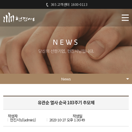
365 고객센터
1600-0113
NEWS
당신의 선한기업, 현진시닝입니다.
News
유관순 열사 순국 103주기 추모제
작성자
작성일
현진시닝(admin1)
2023-10-27 오후 1:30:49