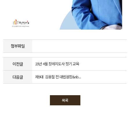
첨부파일
이전글
23년 4월 장례지도사 정기 교육
다음글
제9대 김용철 전 대법원장&nb...
목록