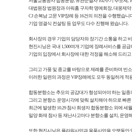
서울교통공사 합동분향
,
유관순열사
102
주기 추모제
, 
대법원장 법원장과 아워홈 구자학 명예회장
,
대웅제약
CJ
손복남 고문
VIP
장례 등
16
건의 의전을 수행했습니
기업 영결식 컨설팅 등 업무도 다수 진행해 왔습니다
.
회사장의 경우 기업의 담당자와 장기간 소통을 하고 
현진시닝은 국내
1,500
여개 기업에 장례서비스를 공급
기업의 입장에서 회사장에 대한 걱정을 해소해 드리고
그리고 가풍 및 종교를 바탕으로 제례를 준비하며 빈소
이러한 일련의 과정은
VIP
장례에도 모두 동일하게 적
합동분향소는 추모의 공감대가 형성되어야 하는 일종
그리고 분향소 운영시각에 맞춰 설치해야 하므로 빠른
최근에 발생한
10.29
참사 희생자 합동분향소 외에 세월
밀양 화재 참사 등 재난사고마다 분향소를 설치
,
운영
또한 현진시닝은 플라워사업과 용품사업을 오랫동안 