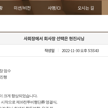
황
미션/비전
사명/CI
오시는 길
사회장에서 회사장 선택은 현진시닝
작성일
2022-11-30 오후 5:55:43
장
엄수
진행
이 크게 향상되었습니다
.
 시작으로 제
10
전투비행단葬 영결식
,