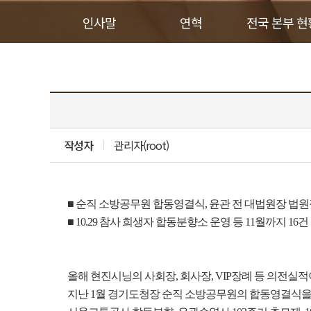
인사말
연혁
전국 본부 현
작성자
관리자(root)
■
순직
소방공무원
합동영결식
,
윤관
전
대법원장
법원
■ 10.29
참사
희생자
합동분향소
운영
등
11
월까지
16
건
올해 현진시닝의 사회장
,
회사장
, VIP
장례 등 의전실적
지난
1
월 경기도청장 순직 소방공무원의 합동영결식을