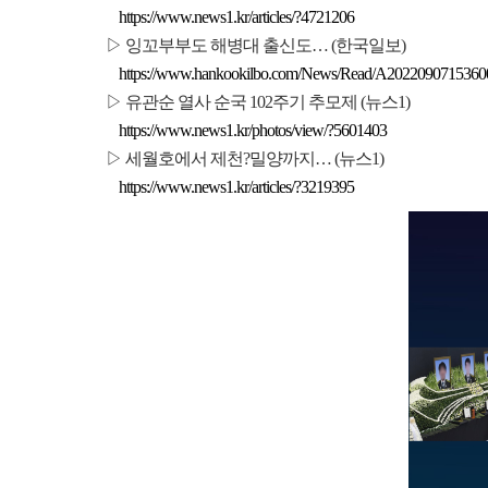
https://www.news1.kr/articles/?4721206
▷
잉꼬부부도 해병대 출신도
… (
한국일보
)
https://www.hankookilbo.com/News/Read/A202209071536
▷
유관순 열사 순국
102
주기 추모제
(
뉴스
1)
https://www.news1.kr/photos/view/?5601403
▷
세월호에서 제천
?
밀양까지
… (
뉴스
1)
https://www.news1.kr/articles/?3219395