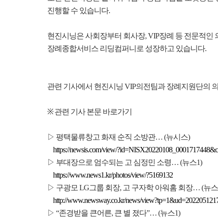
진행할 수 있습니다
.
현진시닝은 사회장부터 회사장
, VIP
장례 등 전문적인
장례종합서비스 리딩컴퍼니로 성장하고 있습니다
.
관련 기사에서 현진시닝
VIP
의전팀과 장례지원단의 의
※
관련 기사 본문 바로가기
▷ 평택물류창고 화재 순직 소방관
…
(
뉴시스
)
https://newsis.com/view/?id=NISX20220108_000171744
▷
부대장으로 엄수되는 고 심정민 소령
… (
뉴스
1)
https://www.news1.kr/photos/view/?5169132
▷
구광모
LG
그룹 회장
,
고 구자학 아워홈 회장
… (
뉴스
http://www.newsway.co.kr/news/view?tp=1&ud=20220512
▷
“
존경받을 큰어른
,
큰 별 졌다
”… (
뉴스
1)