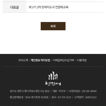
다음글
제 3기 2차 장례지도사 전문화교육
목록
회사소개
개인정보 처리방침
이메일무단수집거부
이용약관
경기도 과천시 향나무로6 현진시닝 빌딩
대표 : 박상우
사업자번호 : 101-86-26646
통신판매번호 : 2014-경기과천-0109호
본사 : 02-734-2113
고객센터 : 1600-0113