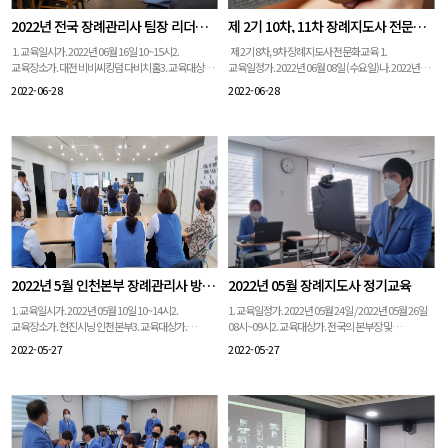
2022년 전국 장례관리사 팀장 리더십 교육
제 2기 10차, 11차 장례지도사 전문화 교육
1. 교육일시가. 2022년 06월 16일 10~15시2.
제 2기 8차, 9차 장례지도사 전문화교육 1.
교육장소가. 대전 비비씨킹덤 다비치홀3. 교육대상가.
교육일정가. 2022년 06월 08일 (수요일)나. 2022년
전국 장례관리사 팀장 45명4. 교육내용가. 그림책으로
06월 22일 (수요일) 2. 교육대상가. 본부장 추천 우수
2022-06-28
2022-06-28
배우는 삶과 죽음 강의 (임경희 강사)나.
장례지도사 19명 3. 교육내용가. 전통상장례의 이해
CS보이스트레이닝 (함께우리연구소 곽선영 강사)
(2부)나. 시신위생처리 및 엠바밍
2022년 5월 인천본부 장례관리사 방문교육
2022년 05월 장례지도사 정기교육
1. 교육일시가. 2022년 05월 10일 10~14시2.
1. 교육일정가. 2022년 05월 24일 / 2022년 05월 26일
교육장소가. 현진시닝 인천본부3. 교육대상가.
08시~09시2. 교육대상가. 전국의 본부장 및
현진시닝 인천본부 장례관리사4. 교육내용가. 서비스
의전팀장3. 교육내용가. 3~4월 간의 VOC 및 칭찬 사례
2022-05-27
2022-05-27
마인드 소양 교육나. 장례관리사의 이해다.
공유나. 셀프리더십 교육다. 본부 소개 영상 시청
VOC사례전파라. 공지사항 전달