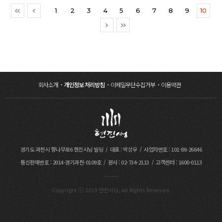
근무 지침 교육마. 영상 시청
1
2
3
4
5
6
7
8
9
10
회사소개
개인정보 처리방침
이메일무단수집거부
이용약관
경기도 과천시 향나무로6 현진시닝 빌딩
대표 : 박상우
사업자번호 : 101-86-26646
통신판매번호 : 2014-경기과천-0109호
본사 : 02-734-2113
고객센터 : 1600-0113
Copyright ⓒ 2019 현진시닝, All Rights Reserved.