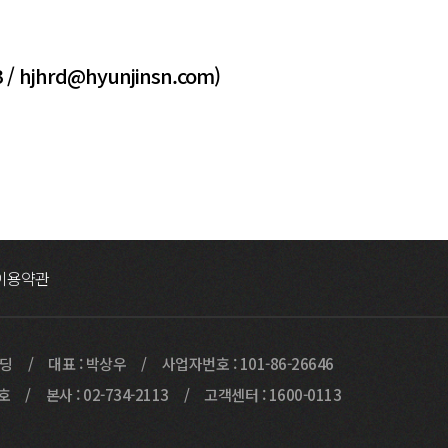
3 / hjhrd@hyunjinsn.com)
이용약관
빌딩
대표 : 박상우
사업자번호 : 101-86-26646
9호
본사 : 02-734-2113
고객센터 : 1600-0113