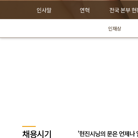
인사말
연혁
전국 본부 현
인재상
채용시기
'현진시닝의 문은 언제나