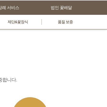
장례 서비스
법인 꽃배달
제단&꽃장식
품질 보증
중합니다.