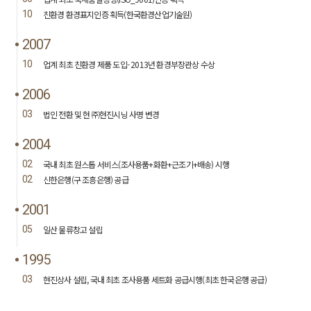
10
친환경 환경표지인증 획득(한국환경산업기술원)
2007
10
업계 최초 친환경 제품 도입- 2013년 환경부장관상 수상
2006
03
법인 전환 및 현 ㈜현진시닝 사명 변경
2004
02
국내 최초 원스톱 서비스(조사용품+화환+근조기+배송) 시행
02
신한은행(구 조흥은행) 공급
2001
05
일산 물류창고 설립
1995
03
현진상사 설립, 국내 최초 조사용품 세트화 공급시행(최초 한국은행 공급)