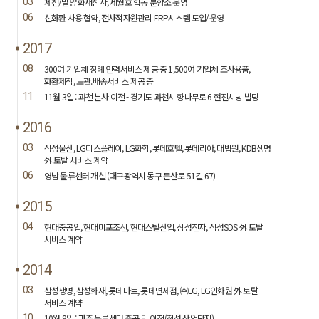
03
제천/밀양 화재참사, 세월호 합동 분향소 운영
06
신화환 사용 협약, 전사적자원관리 ERP시스템 도입/운영
2017
08
300여 기업체 장례 인력서비스 제공 중 1,500여 기업체 조사용품,
화환제작, 보관.배송서비스 제공 중
11
11월 3일 : 과천 본사 이전 - 경기도 과천시 향나무로 6 현진시닝 빌딩
2016
03
삼성물산, LG디스플레이, LG화학, 롯데호텔, 롯데리아, 대법원, KDB생명
外 토탈 서비스 계약
06
영남 물류센터 개설 (대구광역시 동구 둔산로 51길 67)
2015
04
현대중공업, 현대미포조선, 현대스틸산업, 삼성전자, 삼성SDS 外 토탈
서비스 계약
2014
03
삼성생명, 삼성화재, 롯데마트, 롯데면세점, ㈜LG, LG인화원 外 토탈
서비스 계약
10
10월 8일 : 파주 물류센터 준공 및 이전(적성 산업단지)