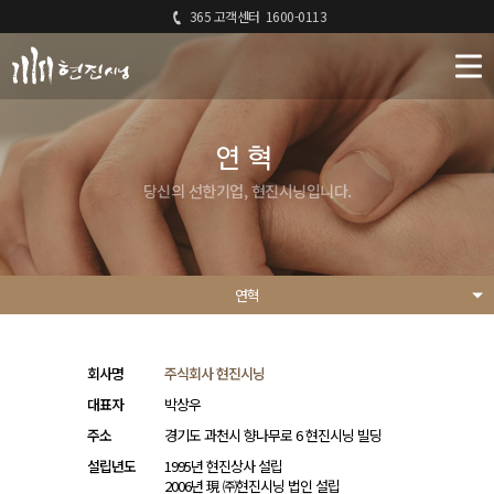
365 고객센터
1600-0113
연혁
당신의 선한기업, 현진시닝입니다.
연혁
회사명
주식회사 현진시닝
대표자
박상우
주소
경기도 과천시 향나무로 6 현진시닝 빌딩
설립년도
1995년 현진상사 설립
2006년 現 ㈜현진시닝 법인 설립