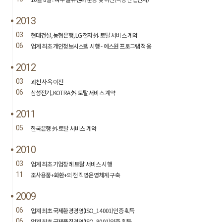
2013
03
현대건설, 농협은행, LG전자 外 토탈 서비스 계약
06
업계 최초 개인정보시스템 시행 - 에스원 프로그램 적용
2012
03
과천 사옥 이전
06
삼성전기, KOTRA 外 토탈 서비스 계약
2011
05
한국은행 外 토탈 서비스 계약
2010
03
업계 최초 기업장례 토탈 서비스 시행
11
조사용품+화환+의전 직영운영체계 구축
2009
06
업계 최초 국제환경경영(ISO_14001)인증 획득
06
업계 최초 국제품질경영(ISO_9001)인증 획득