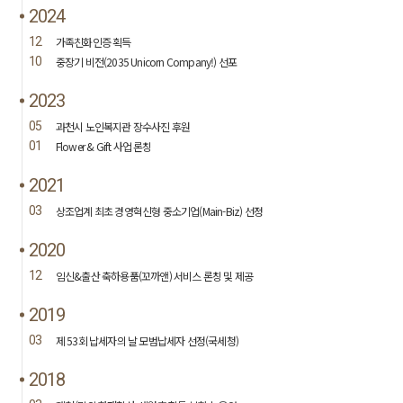
2024
12
가족친화인증 획득
10
중장기 비전(2035 Unicorn Company!) 선포
2023
05
과천시 노인복지관 장수사진 후원
01
Flower & Gift 사업 론칭
2021
03
상조업계 최초 경영혁신형 중소기업(Main-Biz) 선정
2020
12
임신&출산 축하용품(꼬까앤) 서비스 론칭 및 제공
2019
03
제 53회 납세자의 날 모범납세자 선정(국세청)
2018