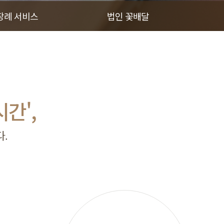
장례 서비스
법인 꽃배달
시간',
.