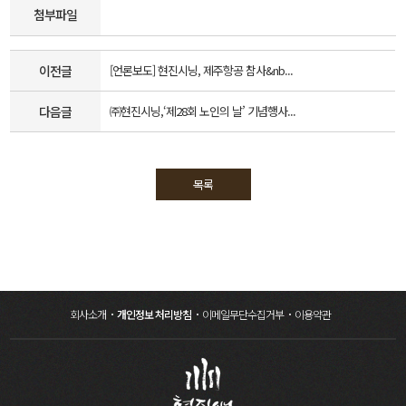
첨부파일
이전글
[언론보도] 현진시닝, 제주항공 참사&nb...
다음글
㈜현진시닝,‘제28회 노인의 날’ 기념행사...
목록
회사소개
개인정보 처리방침
이메일무단수집거부
이용약관