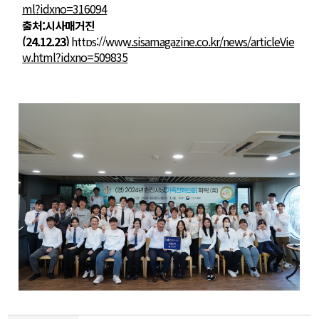
ml?idxno=316094
출처:시사매거진
(24.12.23)
h
ttps://www.sisamagazine.co.kr/news/articleVie
w.html?idxno=509835