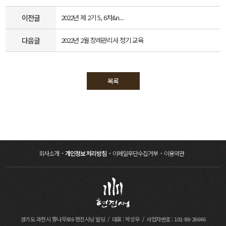
이전글
2022년 제 2기 5, 6차&n...
다음글
2022년 2월 장례관리사 정기 교육
목록
회사소개
개인정보 처리방침
이메일무단수집거부
이용약관
경기도 과천시 향나무로6 현진시닝 빌딩
대표 : 박상우
사업자번호 : 101-86-26646