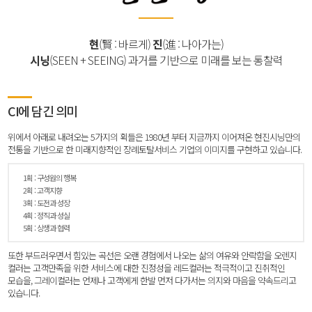
현
(
賢
: 바르게)
진
(
進
: 나아가는)
시닝
(SEEN + SEEING) 과거를 기반으로 미래를 보는 통찰력
CI에 담긴 의미
위에서 아래로 내려오는 5가지의 획들은 1980년 부터 지금까지 이어져온 현진시닝만의
전통을 기반으로 한
미래지향적인 장례토탈서비스 기업의 이미지를 구현하고 있습니다.
1획 : 구성원의 행복
2획 : 고객지향
3획 : 도전과 성장
4획 : 정직과 성실
5획 : 상생과 협력
또한 부드러우면서 힘있는 곡선은 오랜 경험에서 나오는 삶의 여유와 안락함을 오렌지
컬러는 고객만족을 위한 서비스에 대한 진정성을
레드컬러는 적극적이고 진취적인
모습을, 그레이컬러는 언제나 고객에게 한발 먼저 다가서는 의지와 마음을 약속드리고
있습니다.