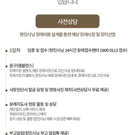
있습니다.
사전상담
현진시닝 장례비용 설계를 통한 예상 장례식장 및 장지선정
1일차
임종 및 접수 (현진시닝 24시간 장례접수센터 1600-0113 접수)
운구(앰블런스)
장례식장 결정시, 해당 장례식장으로 고인 이송 (관내무료)
장례식장 미결정시, 현진시닝 제휴 장례식장 안내 후, 장례식장으로 고인 이송
사망진단서 발급 요청 및 영정사진 제작(사전상담시 무료 제공)
장례지도사 현장 출동 및 상담
제단설치, 상복 서비스 제공
차량(리무진, 장의버스) 배치
장지 상담 및 결정 (현진시닝 제휴 시설 감면 혜택 제공)
부고알림(현진시닝 부고 알림톡 제공)