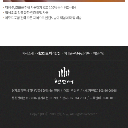
재생 꽃, 조화를 전혀 사용하지 않고 100% 순수 생화 사용
업체 최초 정품 화환 인증 라벨 사용
제주도 포함 전국 모든 지역으로 현진시닝이 책임 제작 및 배송
회사소개
개인정보 처리방침
이메일무단수집거부
이용약관
경기도 과천시 향나무로6 현진시닝 빌딩
대표 : 박상우
사업자번호 : 101-86-26646
통신판매번호 : 2014-경기과천-0109호
본사 : 02-734-2113
고객센터 : 1600-0113
Copyright ⓒ 2019 현진시닝, All Rights Reserved.