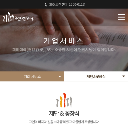
365 고객센터
1600-0113
기업서비스
희비애락(喜悲哀樂), 모든 소중한 시간에 현진시닝이 함께합니다.
기업 서비스
제단&꽃장식
제단 & 꽃장식
고인의 마지막 길을 보다 품격 있고 아릅답게 조성합니다.