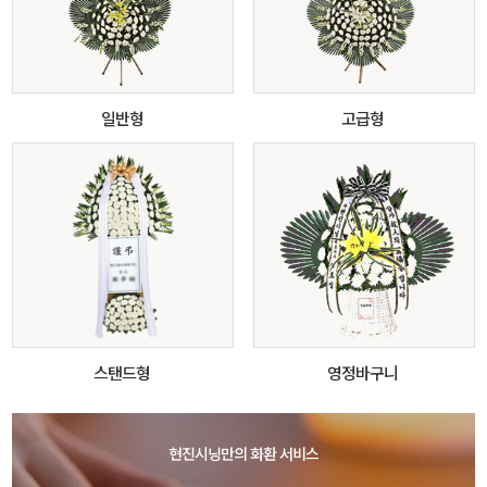
일반형
고급형
스탠드형
영정바구니
현진시닝만의 화환 서비스