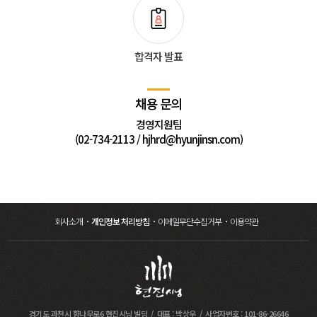
합격자 발표
채용 문의
경영지원팀
(02-734-2113 / hjhrd@hyunjinsn.com)
회사소개
개인정보 처리방침
이메일무단수집거부
이용약관
경기도 과천시 향나무로6 현진시닝 빌딩
대표 : 박상우
사업자번호 : 101-86-26646