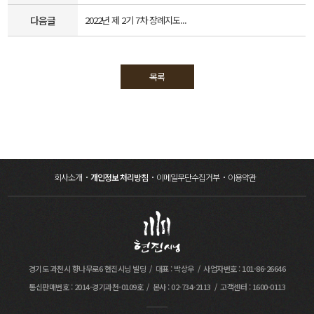
다음글
2022년 제 2기 7차 장례지도...
목록
회사소개
개인정보 처리방침
이메일무단수집거부
이용약관
경기도 과천시 향나무로6 현진시닝 빌딩
대표 : 박상우
사업자번호 : 101-86-26646
통신판매번호 : 2014-경기과천-0109호
본사 : 02-734-2113
고객센터 : 1600-0113