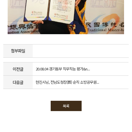
첨부파일
이전글
20.08.04 경기동부 직무직능 평가&n...
다음글
현진시닝, 전남도청장(葬) 순직 소방공무원...
목록