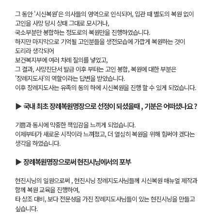
그 동안 '시신복원'은 의사들의 영역으로 인식되어, 입관 때 별도의 복원 없이
고인을 사망 당시 상태 그대로 모시거나,
국소부분만 봉합하는 정도로의 복원만을 진행하였습니다.
하지만 마지막으로 기억될 고인분들을 생전모습에 가깝게 복원하는 것이
도리라 생각되어
보건복지부에 여러 차례 질의를 넣었고,
그 결과, 사망진단서 발급 이후 부터는 고인 봉합, 복원에 대한 부분은
'장례지도사'의 역할이라는 답변을 받았습니다.
이후 장례지도사는 유족의 동의 하에 시신복원을 진행 할 수 있게 되었습니다.
▶ 국내 최초 장례복원명장으로 선정이 되셨을때 , 기분은 어떠셨나요 ?
기쁨과 동시에 막중한 책임감을 느끼게 되었습니다.
이제부터가 새로운 시작이라 느껴졌고, 더 열심히 복원을 위해 힘써야 겠다는
생각을 하였습니다.
▶ 장례복원명장으로써 현진시닝에서의 포부
현진시닝의 일원으로써 , 현진시닝 장례지도사님들께 시신복원 매뉴얼 제작과
함께 복원 교육을 진행하여,
타 상조 대비, 보다 전문성을 가진 장례지도사님들이 있는 현진시닝을 만들고
싶습니다.