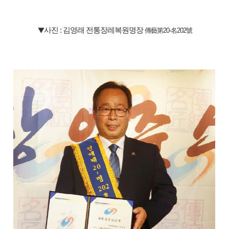
▼
사진 : 김영래 전통장레복원명장
傳藝第20-名202號